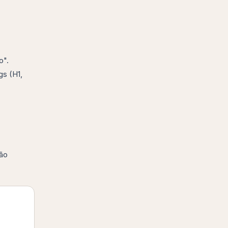
o".
gs (H1,
não