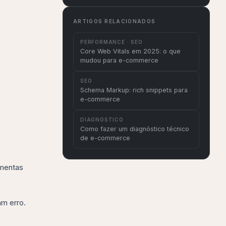
ARTIGOS RELACIONADOS
PERFORMANCE · SEO
Core Web Vitals em 2025: o que
mudou para e-commerce
SEO
Schema Markup: rich snippets para
e-commerce
DIAGNÓSTICO
Como fazer um diagnóstico técnico
de e-commerce
amentas
am erro.