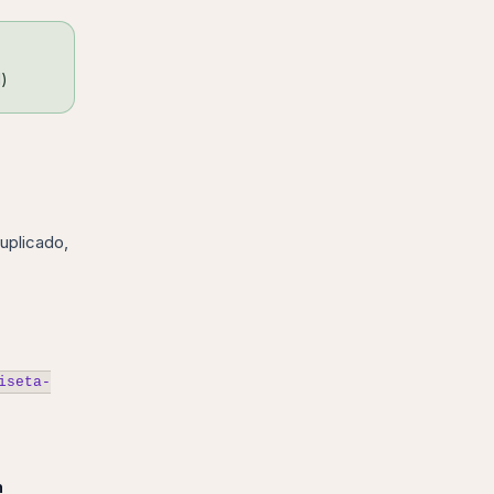
l)
duplicado,
iseta-
h