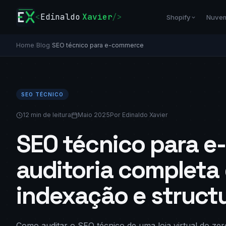
<
Edinaldo
Xavier
/>
Shopify
Nuve
Home
/
Blog
/
SEO técnico para e-commerce
SEO TÉCNICO
12 min de leitura
Maio 2025
Por Edinaldo Xavier
SEO técnico para 
auditoria completa 
indexação e struct
Como auditar o SEO técnico de uma loja virtual do ze