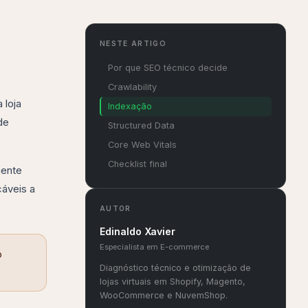
NESTE ARTIGO
Por que SEO técnico decide
Crawlability
 loja
Indexação
de
Structured Data
Core Web Vitals
Checklist final
mente
cáveis a
AUTOR
Edinaldo Xavier
Especialista em E-commerce
o
Diagnóstico técnico e otimização de
lojas virtuais em Shopify, Magento,
WooCommerce e NuvemShop.