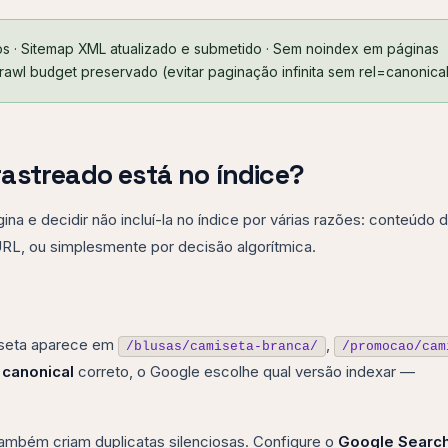
os · Sitemap XML atualizado e submetido · Sem noindex em páginas
Crawl budget preservado (evitar paginação infinita sem rel=canonica
rastreado está no índice?
ina e decidir não incluí-la no índice por várias razões: conteúdo 
URL, ou simplesmente por decisão algorítmica.
iseta aparece em
,
/blusas/camiseta-branca/
/promocao/cam
=canonical
correto, o Google escolhe qual versão indexar —
também criam duplicatas silenciosas. Configure o
Google Searc