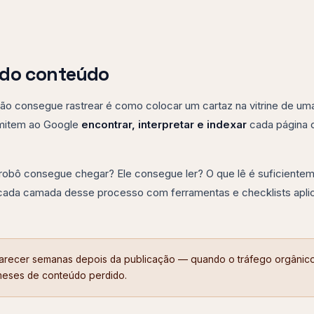
 do conteúdo
o consegue rastrear é como colocar um cartaz na vitrine de uma
rmitem ao Google
encontrar, interpretar e indexar
cada página 
 robô consegue chegar? Ele consegue ler? O que lê é suficiente
a cada camada desse processo com ferramentas e checklists apli
parecer semanas depois da publicação — quando o tráfego orgânic
meses de conteúdo perdido.