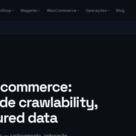
Blog
mShop
Magento
WooCommerce
Operações
e-commerce:
de crawlability,
ured data
ro — rastreamento, indexação,