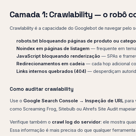
Camada 1: Crawlability — o robô 
Crawlability é a capacidade do Googlebot de navegar pelo
robots.txt bloqueando páginas de produto ou catego
Noindex em páginas de listagem
— frequente em temas
JavaScript bloqueando renderização
— SPAs e framew
Redirecionamentos em cadeia
— cada hop adicional c
Links internos quebrados (404)
— desperdiçam autorid
Como auditar crawlability
Use o
Google Search Console → Inspeção de URL
para 
como Screaming Frog, Sitebulb ou Ahrefs Site Audit mapeiam
Verifique também o
crawl log do servidor
: ele mostra qua
Essa informação é mais precisa do que qualquer ferramenta 