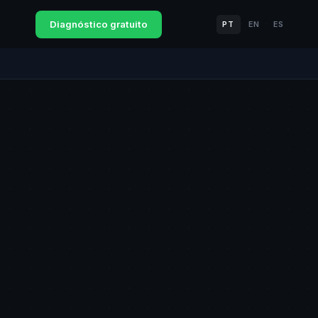
Diagnóstico gratuito
PT
EN
ES
·
·