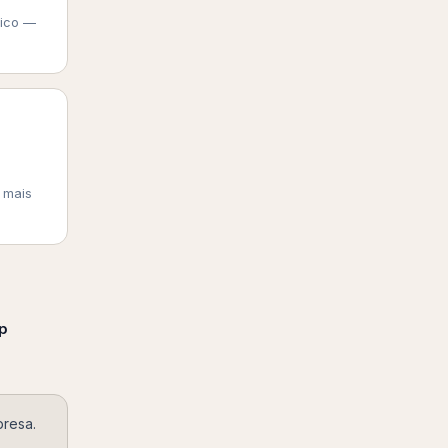
nico —
 mais
p
presa.