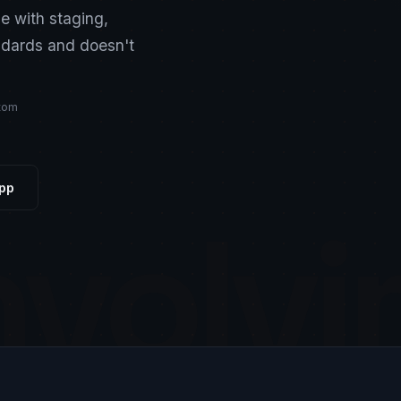
e with staging,
ndards and doesn't
tom
pp
volv