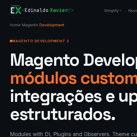
<
Edinaldo
Xavier
/>
Shopify
Nuv
Home
/
Magento
/
Development
MAGENTO DEVELOPMENT 2
Magento Develo
módulos custom
integrações e u
estruturados.
Modules with DI, Plugins and Observers. Theme cu