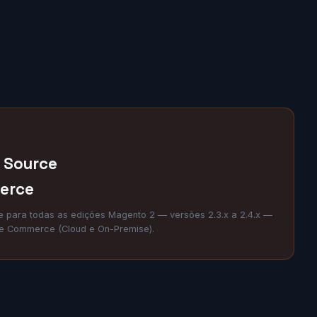
 Source
erce
e para todas as edições Magento 2 — versões 2.3.x a 2.4.x —
 Commerce (Cloud e On-Premise).