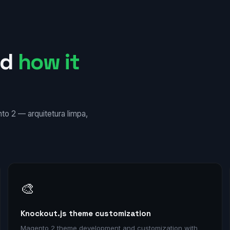
nd
how it
o 2 — arquitetura limpa,
🎨
Knockout.js theme customization
Magento 2 theme development and customization with