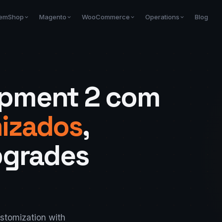
Blog
emShop
Magento
WooCommerce
Operations
pment 2 com
izados
,
pgrades
stomization with