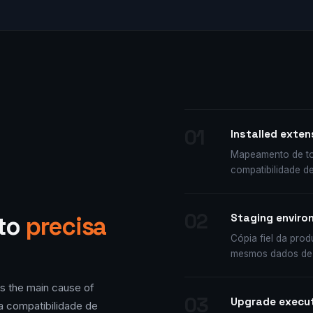
01
Installed exten
Mapeamento de tod
compatibilidade d
02
nto
precisa
Staging enviro
Cópia fiel da pr
mesmos dados de t
is the main cause of
03
Upgrade execut
a compatibilidade de