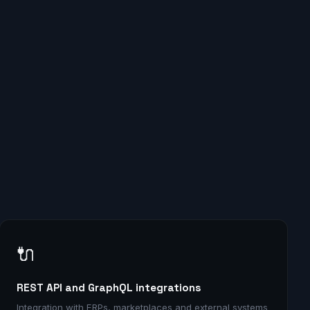
🔌
REST API and GraphQL integrations
Integration with ERPs, marketplaces and external systems