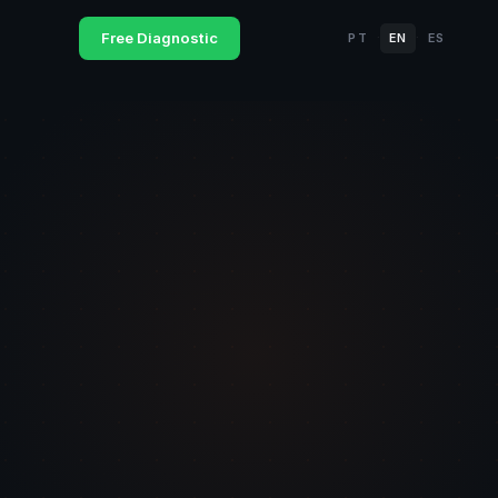
Free Diagnostic
PT
EN
ES
·
·