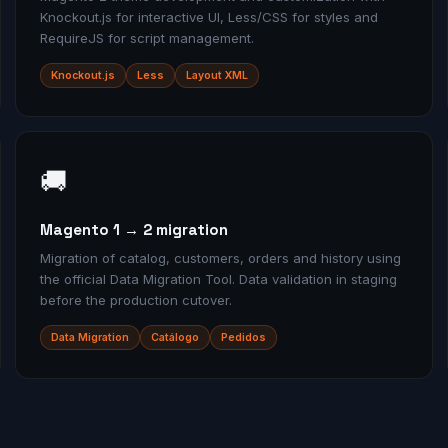
Knockout.js for interactive UI, Less/CSS for styles and
RequireJS for script management.
Knockout.js
Less
Layout XML
🚚
Magento 1 → 2 migration
Migration of catalog, customers, orders and history using
the official Data Migration Tool. Data validation in staging
before the production cutover.
Data Migration
Catálogo
Pedidos