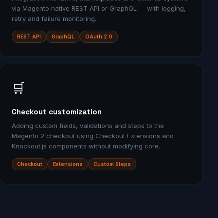
via Magento native REST API or GraphQL — with logging,
retry and failure monitoring.
REST API
GraphQL
OAuth 2.0
🛒
Checkout customization
Adding custom fields, validations and steps to the
Magento 2 checkout using Checkout Extensions and
Knockout.js components without modifying core.
Checkout
Extensions
Custom Steps