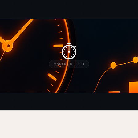
⏱
MAGENTO · TTI