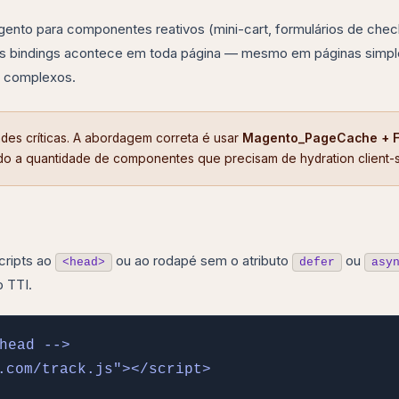
nto para componentes reativos (mini-cart, formulários de chec
 seus bindings acontece em toda página — mesmo em páginas sim
s complexos.
des críticas. A abordagem correta é usar
Magento_PageCache + F
do a quantidade de componentes que precisam de hydration client-s
cripts ao
ou ao rodapé sem o atributo
ou
<head>
defer
asy
o TTI.
head -->

.com/track.js"></script>
