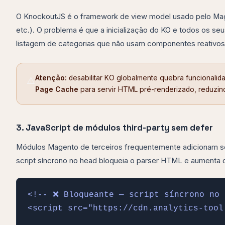
O KnockoutJS é o framework de view model usado pelo Mage
etc.). O problema é que a inicialização do KO e todos os
listagem de categorias que não usam componentes reativo
Atenção:
desabilitar KO globalmente quebra funcionalida
⚠️
Page Cache
para servir HTML pré-renderizado, reduzin
3. JavaScript de módulos third-party sem defer
Módulos Magento de terceiros frequentemente adicionam s
script síncrono no head bloqueia o parser HTML e aumenta 
<!-- ❌ Bloqueante — script síncrono no 
<script src="https://cdn.analytics-tool