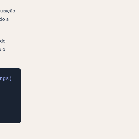
uisição
do a
 do
o o
gs)
