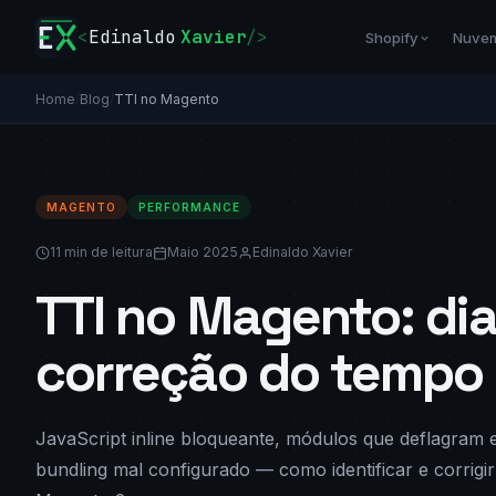
<
Edinaldo
Xavier
/>
Shopify
Nuve
Home
/
Blog
/
TTI no Magento
MAGENTO
PERFORMANCE
11 min de leitura
Maio 2025
Edinaldo Xavier
TTI no Magento: di
correção do tempo 
JavaScript inline bloqueante, módulos que deflagra
bundling mal configurado — como identificar e corrigir