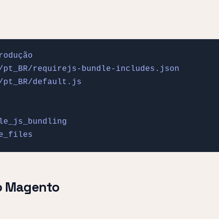
odução

/pt_BR/requirejs-bundle-includes.json

pt_BR/default.js

e_js_bundling

e_files
no Magento