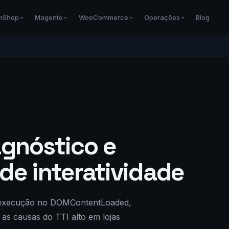
Blog
mShop
Magento
WooCommerce
Operações
agnóstico e
de interatividade
m execução no DOMContentLoaded,
 as causas do TTI alto em lojas