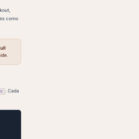
kout,
ples como
ull
ide.
. Cada
nc