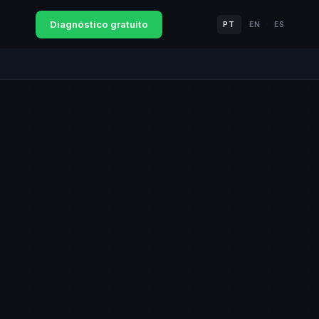
Diagnóstico gratuito
PT
EN
ES
·
·