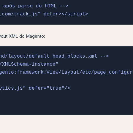
 após parse do HTML -->

.com/track.js" defer></script>
layout XML do Magento:
nd/layout/default_head_blocks.xml -->

/XMLSchema-instance"

gento:framework:View/Layout/etc/page_configur
ytics.js" defer="true"/>
