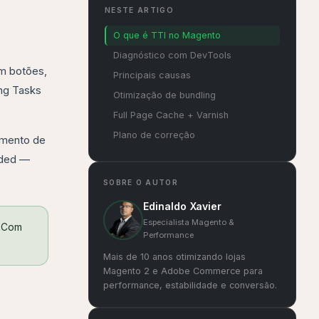
NESTE ARTIGO
O que é TTI no Magento
Diagnóstico com DevTools
em botões,
Principais causas
ong Tasks
Otimização de bundling
Full Page Cache + Varnish
Plano de correção
amento de
aded —
SOBRE O AUTOR
Edinaldo Xavier
Especialista Magento &
. Com
Performance
Mais de 10 anos otimizando lojas
Magento 2 e Adobe Commerce para
performance, estabilidade e conversão.