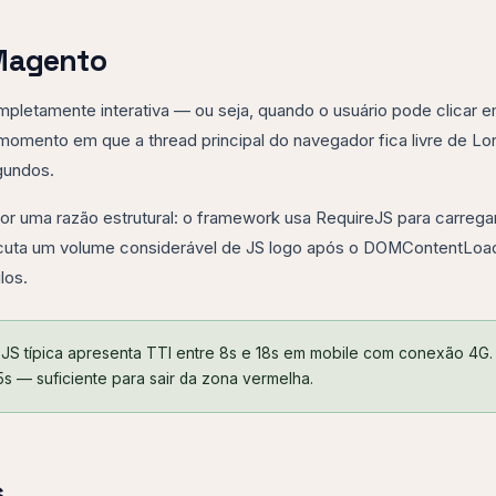
 Magento
mpletamente interativa — ou seja, quando o usuário pode clicar 
momento em que a thread principal do navegador fica livre de L
gundos.
or uma razão estrutural: o framework usa RequireJS para carreg
xecuta um volume considerável de JS logo após o DOMContentLo
los.
JS típica apresenta TTI entre 8s e 18s em mobile com conexão 4G
5s — suficiente para sair da zona vermelha.
s