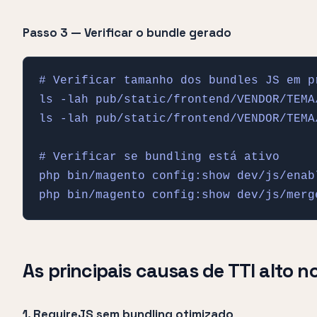
Passo 3 — Verificar o bundle gerado
# Verificar tamanho dos bundles JS em pr
ls -lah pub/static/frontend/VENDOR/TEMA
ls -lah pub/static/frontend/VENDOR/TEMA/
# Verificar se bundling está ativo

php bin/magento config:show dev/js/enabl
php bin/magento config:show dev/js/merg
As principais causas de TTI alto 
1. RequireJS sem bundling otimizado