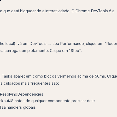
o que está bloqueando a interatividade. O Chrome DevTools é a
che local), vá em DevTools → aba Performance, clique em "Reco
ina carrega completamente. Clique em "Stop".
 Long Tasks aparecem como blocos vermelhos acima de 50ms. Cliq
os culpados mais frequentes são:
 ResolvingDependencies
ckoutJS antes de qualquer componente precisar dele
iza handlers globais