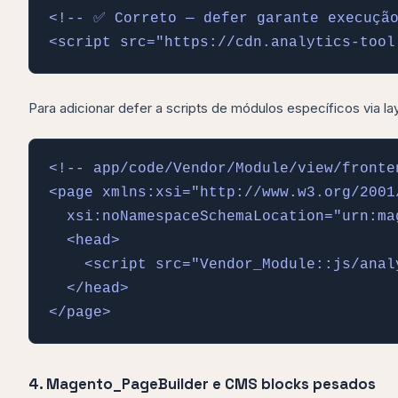
<!-- ✅ Correto — defer garante execução
<script src="https://cdn.analytics-tool
Para adicionar defer a scripts de módulos específicos via 
<!-- app/code/Vendor/Module/view/fronte
<page xmlns:xsi="http://www.w3.org/2001
  xsi:noNamespaceSchemaLocation="urn:ma
  <head>

    <script src="Vendor_Module::js/anal
  </head>

</page>
4. Magento_PageBuilder e CMS blocks pesados