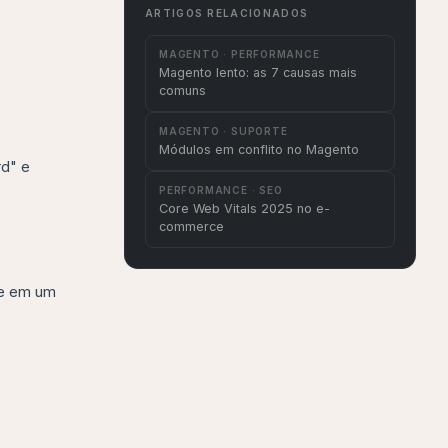
ARTIGOS RELACIONADOS
MAGENTO · PERFORMANCE
Magento lento: as 7 causas mais
comuns
MAGENTO · SUPORTE
Módulos em conflito no Magento
rd" e
PERFORMANCE · SEO
Core Web Vitals 2025 no e-
commerce
ue em um