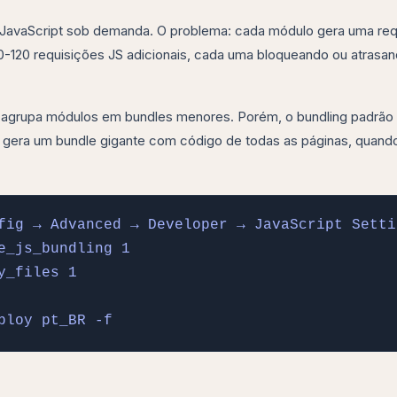
JavaScript sob demanda. O problema: cada módulo gera uma req
-120 requisições JS adicionais, cada uma bloqueando ou atrasan
 agrupa módulos em bundles menores. Porém, o bundling padrão
 gera um bundle gigante com código de todas as páginas, quand
fig → Advanced → Developer → JavaScript Settin
_js_bundling 1

_files 1

ploy pt_BR -f