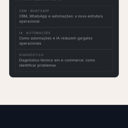
CRM · WHATSAPP
CRM, WhatsApp e automações: a nova estrutura
operacional
IA · AUTOMAÇÕES
Como automações e IA reduzem gargalos
operacionais
DIAGNÓSTICO
Diagnóstico técnico em e-commerce: como
identificar problemas