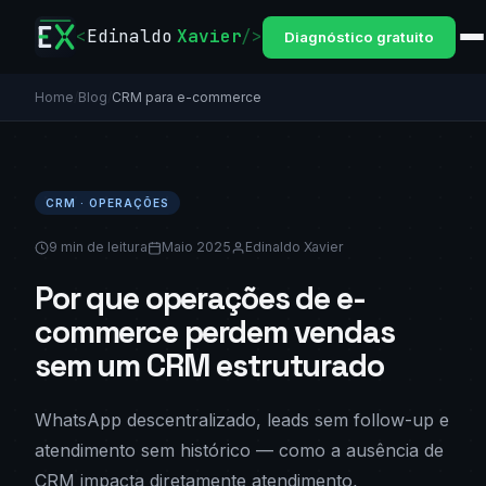
<
Edinaldo
Xavier
/>
Diagnóstico gratuito
Home
/
Blog
/
CRM para e-commerce
CRM · OPERAÇÕES
9 min de leitura
Maio 2025
Edinaldo Xavier
Por que operações de e-
commerce perdem vendas
sem um CRM estruturado
WhatsApp descentralizado, leads sem follow-up e
atendimento sem histórico — como a ausência de
CRM impacta diretamente atendimento,