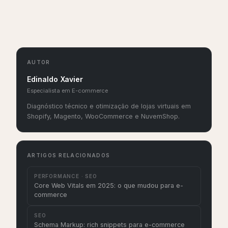
AUTOR
Edinaldo Xavier
Especialista em E-commerce
Diagnóstico técnico e otimização de lojas virtuais em
Shopify, Magento, WooCommerce e NuvemShop.
ARTIGOS RELACIONADOS
PERFORMANCE · SEO
Core Web Vitals em 2025: o que mudou para e-
commerce
SEO
Schema Markup: rich snippets para e-commerce