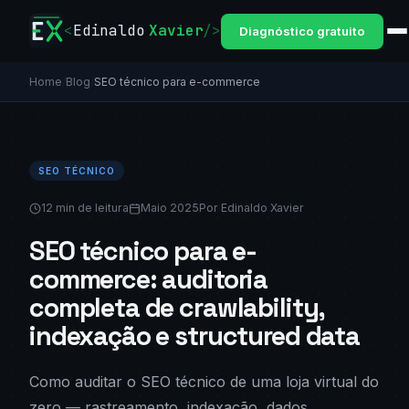
<
Edinaldo
Xavier
/>
Diagnóstico gratuito
Home
/
Blog
/
SEO técnico para e-commerce
SEO TÉCNICO
12 min de leitura
Maio 2025
Por Edinaldo Xavier
SEO técnico para e-
commerce: auditoria
completa de crawlability,
indexação e structured data
Como auditar o SEO técnico de uma loja virtual do
zero — rastreamento, indexação, dados