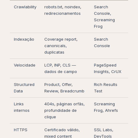
Crawlability
robots.txt, noindex,
Search
redirecionamentos
Console,
Screaming
Frog
Indexação
Coverage report,
Search
canonicals,
Console
duplicatas
Velocidade
LCP, INP, CLS —
PageSpeed
dados de campo
Insights, CrUX
Structured
Product, Offer,
Rich Results
Data
Review, Breadcrumb
Test
Links
404s, páginas orfãs,
Screaming
internos
profundidade de
Frog, Ahrefs
clique
HTTPS
Certificado válido,
SSL Labs,
mixed content
DevTools